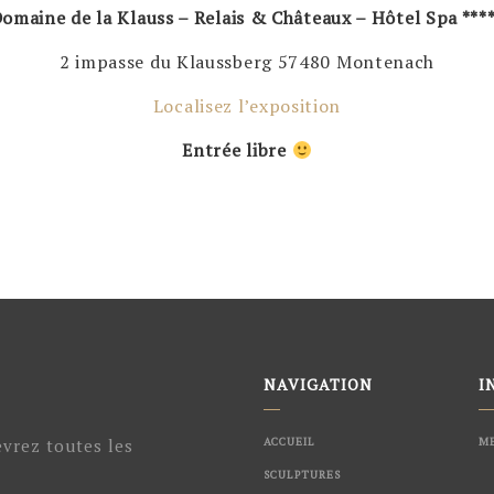
omaine de la Klauss – Relais & Châteaux – Hôtel Spa ***
2 impasse du Klaussberg 57480 Montenach
Localisez l’exposition
Entrée libre
NAVIGATION
I
evrez toutes les
ACCUEIL
ME
SCULPTURES