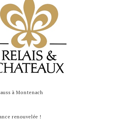
Klauss à Montenach
ance renouvelée !