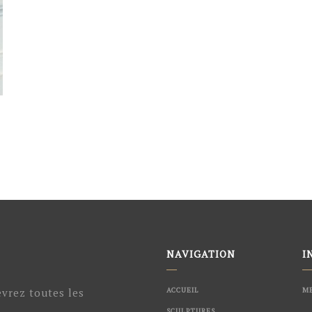
NAVIGATION
I
evrez toutes les
ACCUEIL
ME
SCULPTURES