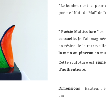
“Le bonheur est ici pour q
poème “Nuit de Mai” de 
”
Poésie Multicolore
” es
sensuelle.
Je l’ai imaginée
en résine. Je la retravaill
la main au pinceau en m
Cette sculpture est
signé
d’authenticité
.
Dimensions :
Hauteur : 
cm