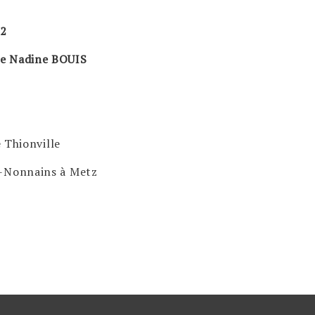
22
 de Nadine BOUIS
 Thionville
ux-Nonnains à Metz